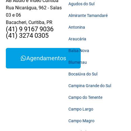
AB Áudio e Vídeo Curitiba
Agudos do Sul
Rua Nicarágua, 962 - Salas
03 e 06
Almirante Tamandaré
Bacacheri, Curitiba, PR
Antonina
(41) 9 9167 9036
(41) 3274 0305
Araucária
Balsa Nova
Agendamentos
Blumenau
Bocaiúva do Sul
Campina Grande do Sul
Campo do Tenente
Campo Largo
Campo Magro