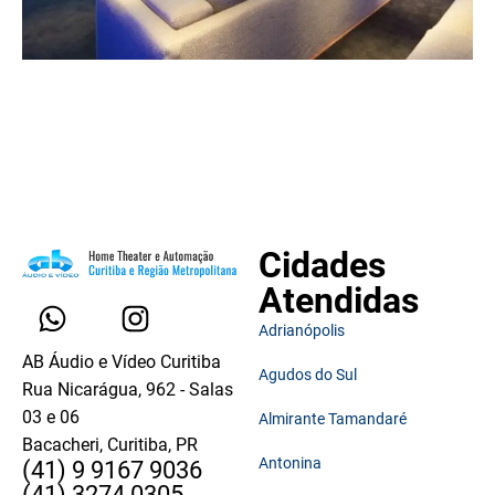
Cidades
Atendidas
Adrianópolis
AB Áudio e Vídeo Curitiba
Agudos do Sul
Rua Nicarágua, 962 - Salas
03 e 06
Almirante Tamandaré
Bacacheri, Curitiba, PR
Antonina
(41) 9 9167 9036
(41) 3274 0305