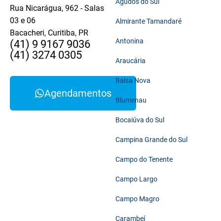
Agudos do Sul
Rua Nicarágua, 962 - Salas
03 e 06
Almirante Tamandaré
Bacacheri, Curitiba, PR
Antonina
(41) 9 9167 9036
(41) 3274 0305
Araucária
Balsa Nova
Agendamentos
Blumenau
Bocaiúva do Sul
Campina Grande do Sul
Campo do Tenente
Campo Largo
Campo Magro
Carambeí