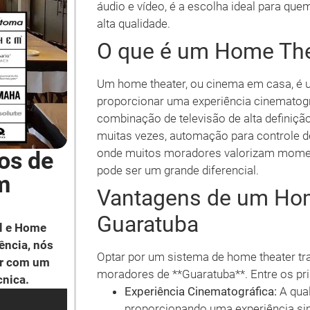
áudio e vídeo, é a escolha ideal para que
alta qualidade.
O que é um Home The
Um home theater, ou cinema em casa, é 
proporcionar uma experiência cinematográ
combinação de televisão de alta definiçã
muitas vezes, automação para controle d
onde muitos moradores valorizam moment
os de
pode ser um grande diferencial.
m
Vantagens de um Ho
Guaratuba
l e Home
ência, nós
Optar por um sistema de home theater tr
ar com um
moradores de **Guaratuba**. Entre os pri
cnica.
Experiência Cinematográfica:
A qua
proporcionando uma experiência si