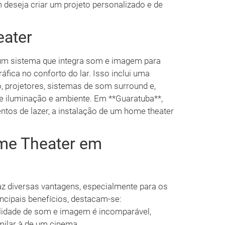
m deseja criar um projeto personalizado e de
ater
um sistema que integra som e imagem para
fica no conforto do lar. Isso inclui uma
o, projetores, sistemas de som surround e,
e iluminação e ambiente. Em **Guaratuba**,
os de lazer, a instalação de um home theater
me Theater em
az diversas vantagens, especialmente para os
ncipais benefícios, destacam-se:
lidade de som e imagem é incomparável,
milar à de um cinema.