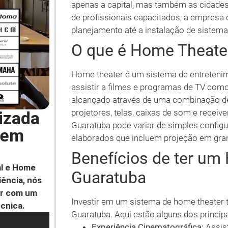
apenas a capital, mas também as cidades
de profissionais capacitados, a empresa
planejamento até a instalação de sistema
O que é Home Theate
Home theater é um sistema de entretenime
assistir a filmes e programas de TV com
alcançado através de uma combinação de
projetores, telas, caixas de som e recei
izada
Guaratuba pode variar de simples config
 em
elaborados que incluem projeção em gra
Benefícios de ter u
l e Home
Guaratuba
ência, nós
ar com um
Investir em um sistema de home theater 
écnica.
Guaratuba. Aqui estão alguns dos principa
Experiência Cinematográfica:
Assist