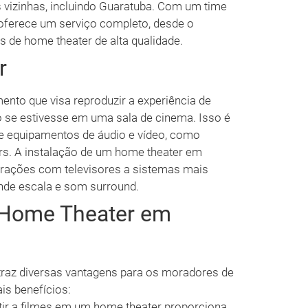
 vizinhas, incluindo Guaratuba. Com um time
 oferece um serviço completo, desde o
s de home theater de alta qualidade.
r
nto que visa reproduzir a experiência de
o se estivesse em uma sala de cinema. Isso é
 equipamentos de áudio e vídeo, como
vers. A instalação de um home theater em
urações com televisores a sistemas mais
nde escala e som surround.
m Home Theater em
traz diversas vantagens para os moradores de
is benefícios:
ir a filmes em um home theater proporciona