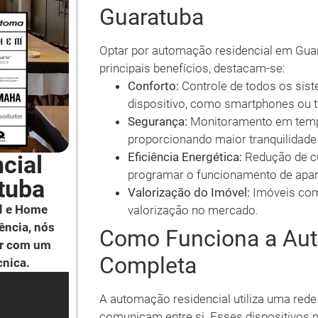
Guaratuba
Optar por automação residencial em Guar
principais benefícios, destacam-se:
Conforto:
Controle de todos os sis
dispositivo, como smartphones ou t
Segurança:
Monitoramento em tempo
proporcionando maior tranquilidad
Eficiência Energética:
Redução de cus
cial
programar o funcionamento de apar
tuba
Valorização do Imóvel:
Imóveis com
l e Home
valorização no mercado.
ência, nós
Como Funciona a Aut
ar com um
Completa
cnica.
A automação residencial utiliza uma rede
comunicam entre si. Esses dispositivos p