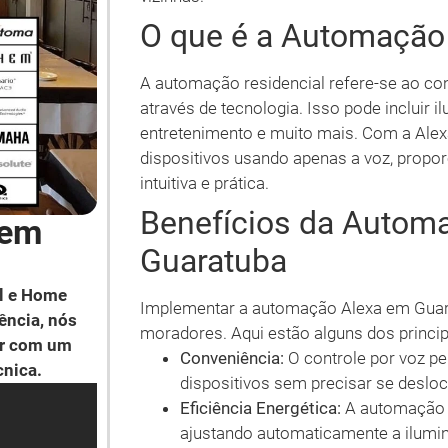
O que é a Automação
A automação residencial refere-se ao con
através de tecnologia. Isso pode incluir 
entretenimento e muito mais. Com a Ale
dispositivos usando apenas a voz, propo
intuitiva e prática.
Benefícios da Autom
 em
Guaratuba
l e Home
Implementar a automação Alexa em Guara
ência, nós
moradores. Aqui estão alguns dos princip
ar com um
Conveniência:
O controle por voz p
cnica.
dispositivos sem precisar se desloca
Eficiência Energética:
A automação p
ajustando automaticamente a ilumin