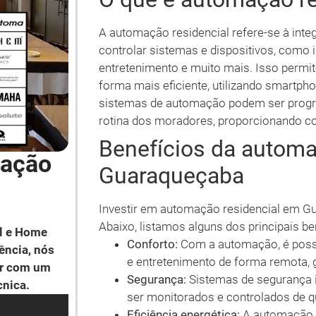
A automação residencial refere-se à int
controlar sistemas e dispositivos, como 
entretenimento e muito mais. Isso perm
forma mais eficiente, utilizando smartpho
sistemas de automação podem ser progr
rotina dos moradores, proporcionando co
Benefícios da automa
mação
Guaraqueçaba
Investir em automação residencial em Gu
Abaixo, listamos alguns dos principais be
l e Home
Conforto:
Com a automação, é possív
ência, nós
e entretenimento de forma remota,
ar com um
Segurança:
Sistemas de segurança 
cnica.
ser monitorados e controlados de qu
Eficiência energética:
A automação p