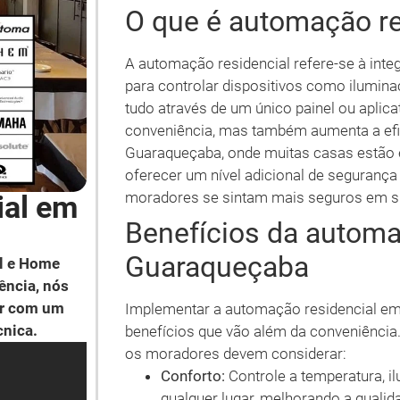
O que é automação re
A automação residencial refere-se à int
para controlar dispositivos como ilumina
tudo através de um único painel ou aplic
conveniência, mas também aumenta a efic
Guaraqueçaba, onde muitas casas estão 
oferecer um nível adicional de seguranç
moradores se sintam mais seguros em s
ial em
Benefícios da automa
Guaraqueçaba
l e Home
ência, nós
ar com um
Implementar a automação residencial e
cnica.
benefícios que vão além da conveniência.
os moradores devem considerar:
Conforto:
Controle a temperatura, il
qualquer lugar, melhorando a qualida