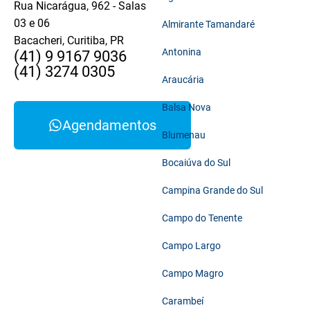
Rua Nicarágua, 962 - Salas
03 e 06
Almirante Tamandaré
Bacacheri, Curitiba, PR
Antonina
(41) 9 9167 9036
(41) 3274 0305
Araucária
Balsa Nova
Agendamentos
Blumenau
Bocaiúva do Sul
Campina Grande do Sul
Campo do Tenente
Campo Largo
Campo Magro
Carambeí