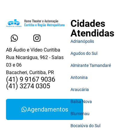
Cidades
Atendidas
Adrianópolis
AB Áudio e Vídeo Curitiba
Agudos do Sul
Rua Nicarágua, 962 - Salas
03 e 06
Almirante Tamandaré
Bacacheri, Curitiba, PR
Antonina
(41) 9 9167 9036
(41) 3274 0305
Araucária
Balsa Nova
Agendamentos
Blumenau
Bocaiúva do Sul