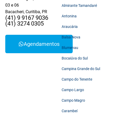
03 e 06
Almirante Tamandaré
Bacacheri, Curitiba, PR
Antonina
(41) 9 9167 9036
(41) 3274 0305
Araucária
Balsa Nova
Agendamentos
Blumenau
Bocaiúva do Sul
Campina Grande do Sul
Campo do Tenente
Campo Largo
Campo Magro
Carambeí