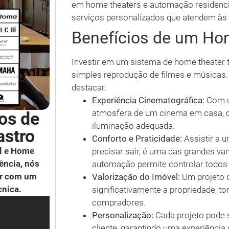
em home theaters e automação residencia
serviços personalizados que atendem às 
Benefícios de um Ho
Investir em um sistema de home theater t
simples reprodução de filmes e músicas. 
destacar:
Experiência Cinematográfica:
Com um
atmosfera de um cinema em casa, co
os de
iluminação adequada.
stro
Conforto e Praticidade:
Assistir a u
l e Home
precisar sair, é uma das grandes va
ência, nós
automação permite controlar todos o
ar com um
Valorização do Imóvel:
Um projeto d
cnica.
significativamente a propriedade, to
compradores.
Personalização:
Cada projeto pode s
cliente, garantindo uma experiência 