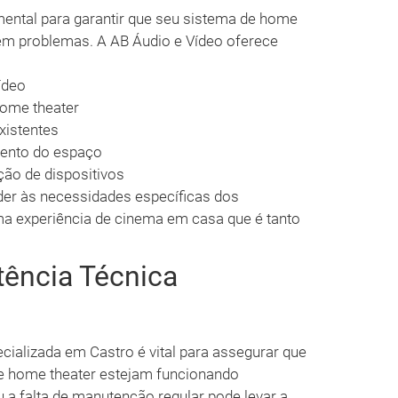
mental para garantir que seu sistema de home
sem problemas. A AB Áudio e Vídeo oferece
ídeo
ome theater
xistentes
mento do espaço
ção de dispositivos
der às necessidades específicas dos
a experiência de cinema em casa que é tanto
tência Técnica
ializada em Castro é vital para assegurar que
e home theater estejam funcionando
 a falta de manutenção regular pode levar a