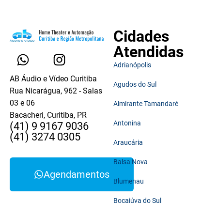
Cidades
Atendidas
Adrianópolis
AB Áudio e Vídeo Curitiba
Agudos do Sul
Rua Nicarágua, 962 - Salas
03 e 06
Almirante Tamandaré
Bacacheri, Curitiba, PR
Antonina
(41) 9 9167 9036
(41) 3274 0305
Araucária
Balsa Nova
Agendamentos
Blumenau
Bocaiúva do Sul