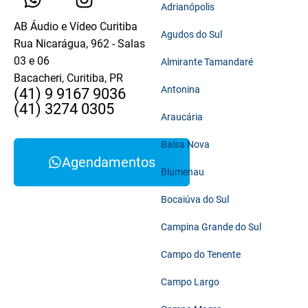
Adrianópolis
AB Áudio e Vídeo Curitiba
Agudos do Sul
Rua Nicarágua, 962 - Salas
03 e 06
Almirante Tamandaré
Bacacheri, Curitiba, PR
Antonina
(41) 9 9167 9036
(41) 3274 0305
Araucária
Balsa Nova
Agendamentos
Blumenau
Bocaiúva do Sul
Campina Grande do Sul
Campo do Tenente
Campo Largo