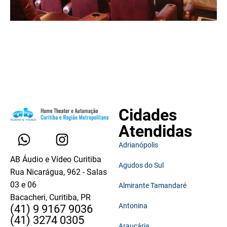
Cidades
Atendidas
Adrianópolis
AB Áudio e Vídeo Curitiba
Agudos do Sul
Rua Nicarágua, 962 - Salas
03 e 06
Almirante Tamandaré
Bacacheri, Curitiba, PR
Antonina
(41) 9 9167 9036
(41) 3274 0305
Araucária