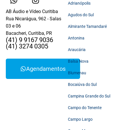
Adrianópolis
AB Áudio e Vídeo Curitiba
Agudos do Sul
Rua Nicarágua, 962 - Salas
03 e 06
Almirante Tamandaré
Bacacheri, Curitiba, PR
Antonina
(41) 9 9167 9036
(41) 3274 0305
Araucária
Balsa Nova
Agendamentos
Blumenau
Bocaiúva do Sul
Campina Grande do Sul
Campo do Tenente
Campo Largo