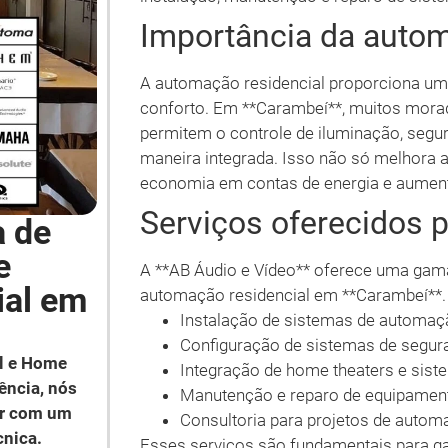
Importância da autom
A automação residencial proporciona uma
conforto. Em **Carambeí**, muitos mora
permitem o controle de iluminação, segur
maneira integrada. Isso não só melhora 
economia em contas de energia e aumenta
Serviços oferecidos 
a de
e
A **AB Áudio e Vídeo** oferece uma gama
ial em
automação residencial em **Carambeí**. E
Instalação de sistemas de automaçã
Configuração de sistemas de segur
l e Home
Integração de home theaters e sist
ência, nós
Manutenção e reparo de equipamen
ar com um
Consultoria para projetos de auto
cnica.
Esses serviços são fundamentais para g