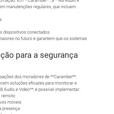
omação. Em **Carambeí**, a **AB Áudio e
zem manutenções regulares, que incluem:
s
os dispositivos conectados
maiores no futuro e garantem que os sistemas
ção para a segurança
upações dos moradores de **Carambeí**.
ecem soluções eficazes para monitorar e
B Áudio e Vídeo**, é possível implementar:
 remoto
ivos móveis
a presença