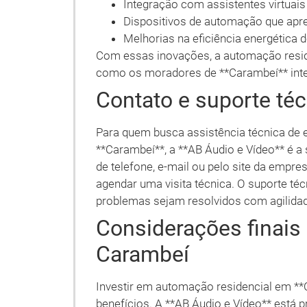
Integração com assistentes virtuais
Dispositivos de automação que apr
Melhorias na eficiência energética 
Com essas inovações, a automação resid
como os moradores de **Carambeí** int
Contato e suporte té
Para quem busca assistência técnica de
**Carambeí**, a **AB Áudio e Vídeo** é a 
de telefone, e-mail ou pelo site da empre
agendar uma visita técnica. O suporte técn
problemas sejam resolvidos com agilidad
Considerações finai
Carambeí
Investir em automação residencial em **
benefícios. A **AB Áudio e Vídeo** está p