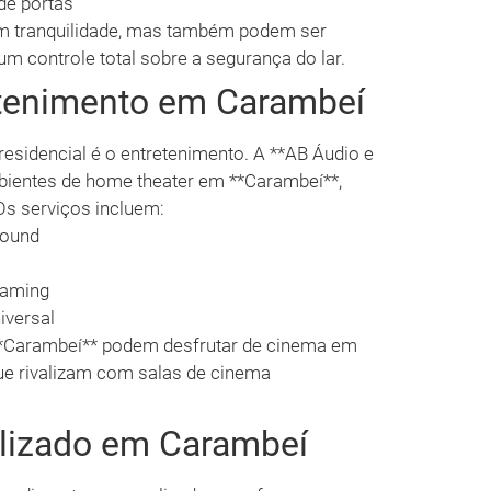
de portas
m tranquilidade, mas também podem ser
m controle total sobre a segurança do lar.
etenimento em Carambeí
esidencial é o entretenimento. A **AB Áudio e
mbientes de home theater em **Carambeí**,
Os serviços incluem:
round
eaming
iversal
*Carambeí** podem desfrutar de cinema em
e rivalizam com salas de cinema
lizado em Carambeí