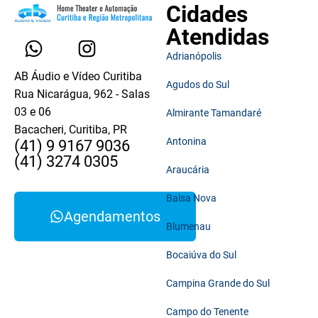
Cidades
Atendidas
Adrianópolis
AB Áudio e Vídeo Curitiba
Agudos do Sul
Rua Nicarágua, 962 - Salas
03 e 06
Almirante Tamandaré
Bacacheri, Curitiba, PR
Antonina
(41) 9 9167 9036
(41) 3274 0305
Araucária
Balsa Nova
Agendamentos
Blumenau
Bocaiúva do Sul
Campina Grande do Sul
Campo do Tenente