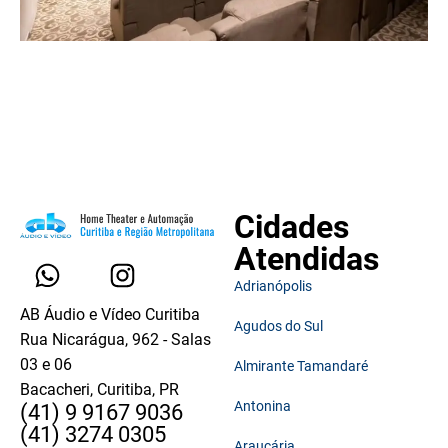
Cidades
Atendidas
Adrianópolis
AB Áudio e Vídeo Curitiba
Agudos do Sul
Rua Nicarágua, 962 - Salas
03 e 06
Almirante Tamandaré
Bacacheri, Curitiba, PR
Antonina
(41) 9 9167 9036
(41) 3274 0305
Araucária