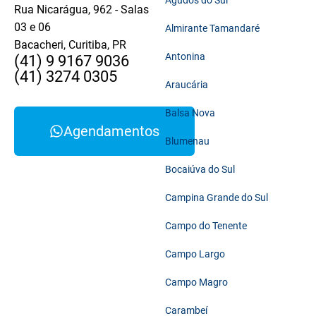
Agudos do Sul
Rua Nicarágua, 962 - Salas
03 e 06
Almirante Tamandaré
Bacacheri, Curitiba, PR
Antonina
(41) 9 9167 9036
(41) 3274 0305
Araucária
Balsa Nova
Agendamentos
Blumenau
Bocaiúva do Sul
Campina Grande do Sul
Campo do Tenente
Campo Largo
Campo Magro
Carambeí