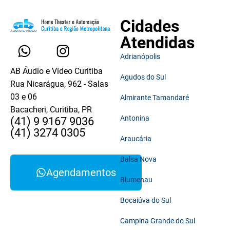
Cidades
Atendidas
Adrianópolis
AB Áudio e Vídeo Curitiba
Agudos do Sul
Rua Nicarágua, 962 - Salas
03 e 06
Almirante Tamandaré
Bacacheri, Curitiba, PR
Antonina
(41) 9 9167 9036
(41) 3274 0305
Araucária
Balsa Nova
Agendamentos
Blumenau
Bocaiúva do Sul
Campina Grande do Sul