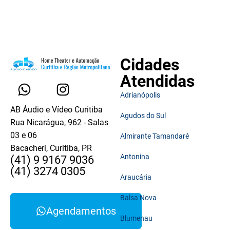
Cidades
Atendidas
Adrianópolis
AB Áudio e Vídeo Curitiba
Agudos do Sul
Rua Nicarágua, 962 - Salas
03 e 06
Almirante Tamandaré
Bacacheri, Curitiba, PR
Antonina
(41) 9 9167 9036
(41) 3274 0305
Araucária
Balsa Nova
Agendamentos
Blumenau