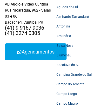
AB Áudio e Vídeo Curitiba
Agudos do Sul
Rua Nicarágua, 962 - Salas
03 e 06
Almirante Tamandaré
Bacacheri, Curitiba, PR
Antonina
(41) 9 9167 9036
(41) 3274 0305
Araucária
Balsa Nova
Agendamentos
Blumenau
Bocaiúva do Sul
Campina Grande do Sul
Campo do Tenente
Campo Largo
Campo Magro