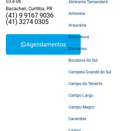
03 e 06
Almirante Tamandaré
Bacacheri, Curitiba, PR
Antonina
(41) 9 9167 9036
(41) 3274 0305
Araucária
Balsa Nova
Agendamentos
Blumenau
Bocaiúva do Sul
Campina Grande do Sul
Campo do Tenente
Campo Largo
Campo Magro
Carambeí
Castro