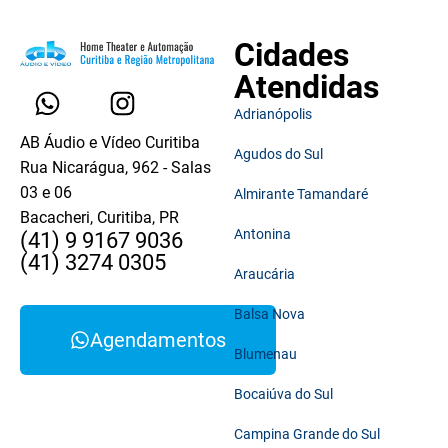
Cidades
Atendidas
Adrianópolis
AB Áudio e Vídeo Curitiba
Agudos do Sul
Rua Nicarágua, 962 - Salas
03 e 06
Almirante Tamandaré
Bacacheri, Curitiba, PR
Antonina
(41) 9 9167 9036
(41) 3274 0305
Araucária
Balsa Nova
Agendamentos
Blumenau
Bocaiúva do Sul
Campina Grande do Sul