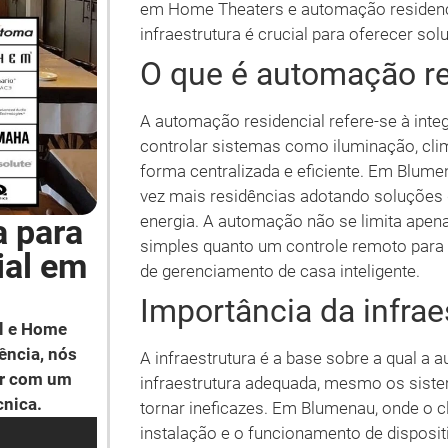
em Home Theaters e automação residenci
infraestrutura é crucial para oferecer so
O que é automação re
A automação residencial refere-se à int
controlar sistemas como iluminação, cli
forma centralizada e eficiente. Em Blum
vez mais residências adotando soluções
energia. A automação não se limita apen
a para
simples quanto um controle remoto para
ial em
de gerenciamento de casa inteligente.
Importância da infrae
l e Home
ência, nós
A infraestrutura é a base sobre a qual a
ar com um
infraestrutura adequada, mesmo os sist
cnica.
tornar ineficazes. Em Blumenau, onde o 
instalação e o funcionamento de disposi