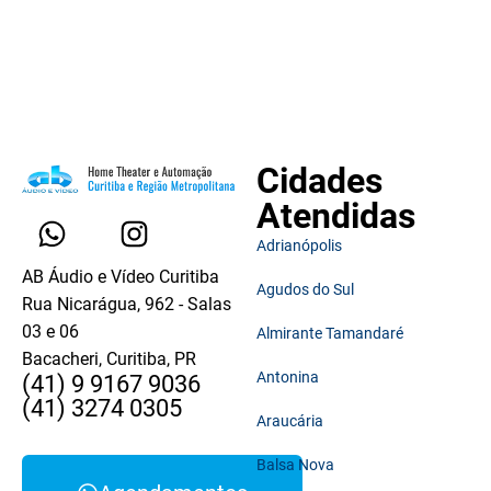
Cidades
Atendidas
Adrianópolis
AB Áudio e Vídeo Curitiba
Agudos do Sul
Rua Nicarágua, 962 - Salas
03 e 06
Almirante Tamandaré
Bacacheri, Curitiba, PR
Antonina
(41) 9 9167 9036
(41) 3274 0305
Araucária
Balsa Nova