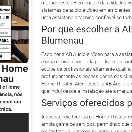
moradores de Blumenau e das cidades vi
sistemas de áudio e vídeo em ambientes 
uma assistência técnica confiável se torn
Por que escolher a A
Blumenau
Escolher a AB Áudio e Vídeo para a assi
é uma decisão acertada por diversos mo
e Home
equipe de profissionais altamente qualif
nau
profundamente as necessidades dos clien
Home Theater. Além disso, a AB Áudio e 
l e Home
que inclui desde a instalação até a manu
ência, nós
Serviços oferecidos 
ar com um
cnica.
A assistência técnica de Home Theater 
ampla gama de serviços, permitindo que 
e satisfatória. Entre os principais servi