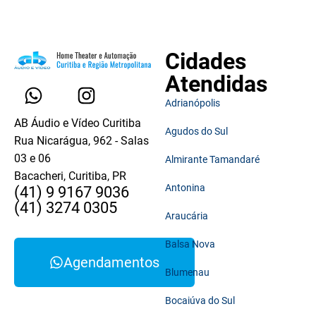
Cidades
Atendidas
Adrianópolis
AB Áudio e Vídeo Curitiba
Agudos do Sul
Rua Nicarágua, 962 - Salas
03 e 06
Almirante Tamandaré
Bacacheri, Curitiba, PR
Antonina
(41) 9 9167 9036
(41) 3274 0305
Araucária
Balsa Nova
Agendamentos
Blumenau
Bocaiúva do Sul