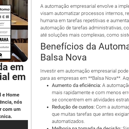
A automação empresarial envolve a impl
visam automatizar processos internos, r
humana em tarefas repetitivas e aumentan
automação de tarefas administrativas, co
até soluções mais complexas, como sist
Benefícios da Autom
Balsa Nova
da em
Investir em automação empresarial pode t
ial em
para as empresas em **Balsa Nova**. Aqui
Aumento da eficiência:
A automação
mais rapidamente e com menos erro
l e Home
se concentrem em atividades estrat
ência, nós
Redução de custos:
Com a automação
ar com um
que muitas tarefas que antes exigi
cnica.
automatizados.
Melhoria na tomada de decisão:
Sis