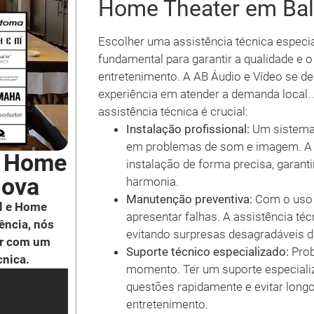
Home Theater em Ba
Escolher uma assistência técnica espec
fundamental para garantir a qualidade e
entretenimento. A AB Áudio e Vídeo se d
experiência em atender a demanda local.
assistência técnica é crucial:
Instalação profissional:
Um sistema 
em problemas de som e imagem. A e
e Home
instalação de forma precisa, gara
Nova
harmonia.
Manutenção preventiva:
Com o uso 
l e Home
apresentar falhas. A assistência té
ência, nós
evitando surpresas desagradáveis d
ar com um
Suporte técnico especializado:
Prob
cnica.
momento. Ter um suporte especializ
questões rapidamente e evitar long
entretenimento.