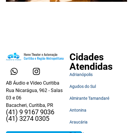
Cidades
Atendidas
Adrianópolis
AB Áudio e Vídeo Curitiba
Agudos do Sul
Rua Nicarágua, 962 - Salas
03 e 06
Almirante Tamandaré
Bacacheri, Curitiba, PR
Antonina
(41) 9 9167 9036
(41) 3274 0305
Araucária