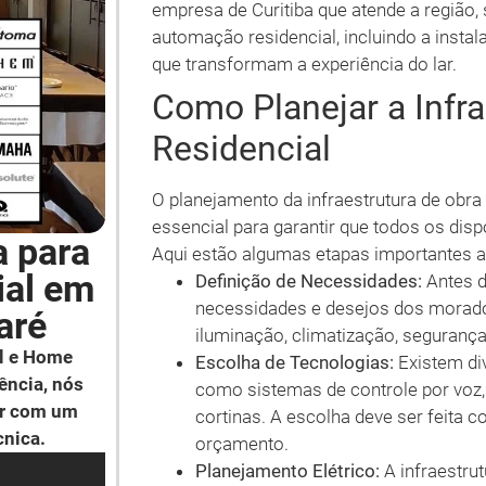
empresa de Curitiba que atende a região, 
automação residencial, incluindo a insta
que transformam a experiência do lar.
Como Planejar a Infr
Residencial
O planejamento da infraestrutura de obr
essencial para garantir que todos os di
a para
Aqui estão algumas etapas importantes 
ial em
Definição de Necessidades:
Antes d
necessidades e desejos dos morador
aré
iluminação, climatização, segurança
l e Home
Escolha de Tecnologias:
Existem di
ência, nós
como sistemas de controle por voz
ar com um
cortinas. A escolha deve ser feita 
cnica.
orçamento.
Planejamento Elétrico:
A infraestrut