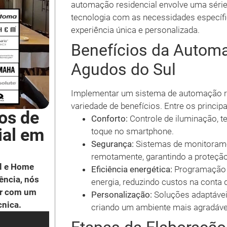
automação residencial envolve uma série
tecnologia com as necessidades específi
experiência única e personalizada.
Benefícios da Autom
Agudos do Sul
Implementar um sistema de automação re
variedade de benefícios. Entre os princip
os de
Conforto:
Controle de iluminação, t
ial em
toque no smartphone.
Segurança:
Sistemas de monitoram
remotamente, garantindo a proteção 
l e Home
Eficiência energética:
Programação d
ência, nós
energia, reduzindo custos na conta d
ar com um
Personalização:
Soluções adaptávei
cnica.
criando um ambiente mais agradáve