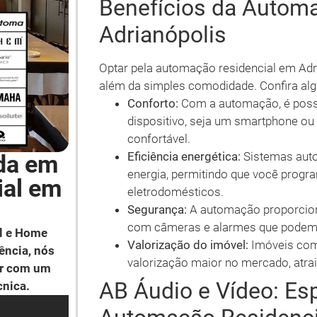
Benefícios da Autom
Adrianópolis
Optar pela automação residencial em Adri
além da simples comodidade. Confira alg
Conforto:
Com a automação, é possí
dispositivo, seja um smartphone ou
confortável.
Eficiência energética:
Sistemas auto
da em
energia, permitindo que você progr
ial em
eletrodomésticos.
Segurança:
A automação proporcion
com câmeras e alarmes que podem
l e Home
Valorização do imóvel:
Imóveis com
ência, nós
valorização maior no mercado, atra
ar com um
AB Áudio e Vídeo: Es
cnica.